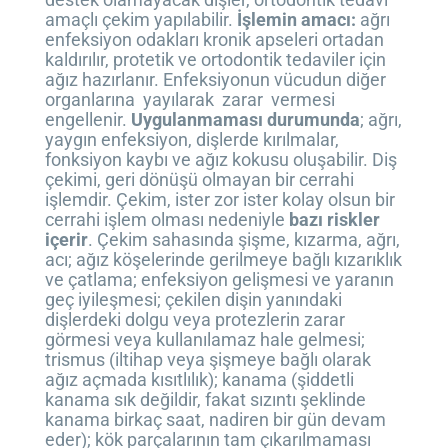
amaçlı çekim yapılabilir.
İşlemin amacı:
ağrı
enfeksiyon odakları kronik apseleri ortadan
kaldırılır, protetik ve ortodontik tedaviler için
ağız hazırlanır. Enfeksiyonun vücudun diğer
organlarına yayılarak zarar vermesi
engellenir.
Uygulanmaması durumunda
; ağrı,
yaygın enfeksiyon, dişlerde kırılmalar,
fonksiyon kaybı ve ağız kokusu oluşabilir. Diş
çekimi, geri dönüşü olmayan bir cerrahi
işlemdir. Çekim, ister zor ister kolay olsun bir
cerrahi işlem olması nedeniyle
bazı riskler
içerir
. Çekim sahasında şişme, kızarma, ağrı,
acı; ağız köşelerinde gerilmeye bağlı kızarıklık
ve çatlama; enfeksiyon gelişmesi ve yaranın
geç iyileşmesi; çekilen dişin yanındaki
dişlerdeki dolgu veya protezlerin zarar
görmesi veya kullanılamaz hale gelmesi;
trismus (iltihap veya şişmeye bağlı olarak
ağız açmada kısıtlılık); kanama (şiddetli
kanama sık değildir, fakat sızıntı şeklinde
kanama birkaç saat, nadiren bir gün devam
eder); kök parçalarının tam çıkarılmaması