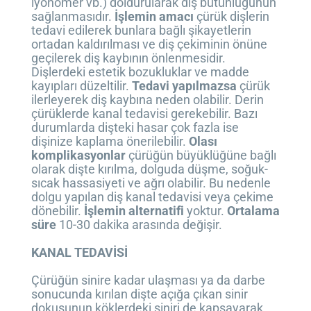
iyonomer vb.) doldurularak diş bütünlüğünün
sağlanmasıdır.
İşlemin amacı
çürük dişlerin
tedavi edilerek bunlara bağlı şikayetlerin
ortadan kaldırılması ve diş çekiminin önüne
geçilerek diş kaybının önlenmesidir.
Dişlerdeki estetik bozukluklar ve madde
kayıpları düzeltilir.
Tedavi yapılmazsa
çürük
ilerleyerek diş kaybına neden olabilir. Derin
çürüklerde kanal tedavisi gerekebilir. Bazı
durumlarda dişteki hasar çok fazla ise
dişinize kaplama önerilebilir.
Olası
komplikasyonlar
çürüğün büyüklüğüne bağlı
olarak dişte kırılma, dolguda düşme, soğuk-
sıcak hassasiyeti ve ağrı olabilir. Bu nedenle
dolgu yapılan diş kanal tedavisi veya çekime
dönebilir.
İşlemin alternatifi
yoktur.
Ortalama
süre
10-30 dakika arasında değişir.
KANAL TEDAVİSİ
Çürüğün sinire kadar ulaşması ya da darbe
sonucunda kırılan dişte açığa çıkan sinir
dokusunun köklerdeki siniri de kapsayarak