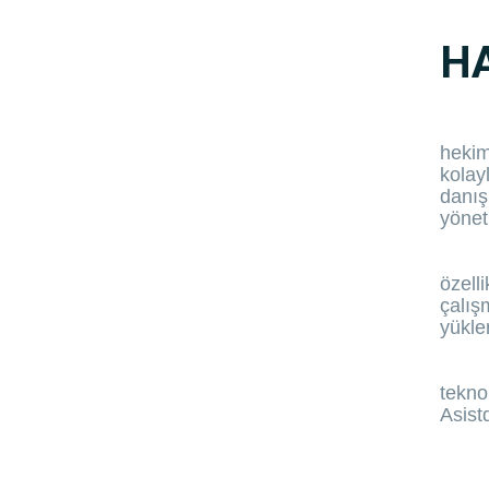
H
hekim
kolay
danışm
yönet
özelli
çalış
yükle
tekno
Asist