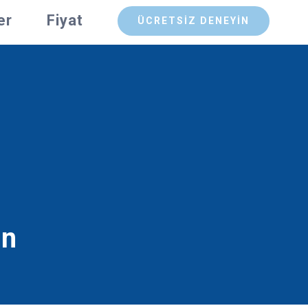
er
Fiyat
ÜCRETSİZ DENEYİN
in