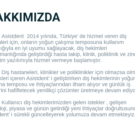
AKKIMIZDA
Asistdent 2014 yılında, Türkiye’ de hizmet veren diş
leri için, onların yoğun çalışma temposuna kullanım
lığıyla en iyi uyumu sağlayacak, diş hekimleri
anlığında geliştirdiği hasta takip, klinik, poliklinik ve zin
im yazılımıyla hizmet vermeye başlamıştır.
Diş hastaneleri, klinikler ve poliklinikler için olmazsa ol
kleri içeren Asistdent’ i geliştirirken diş hekimlerinin yoğu
ma temposu ve ihtiyaçlarından ilham alıyor ve günlük iş
rini hafifletecek yenilikçi çözümler üretmeye devam ediy
Kullanıcı diş hekimlerimizden gelen istekler , gelişen
loji, piyasa ve günün getirdiği yeni ihtiyaçlar doğrultusun
dent’ i sürekli güncelleyerek yolumuza devam etmekteyiz