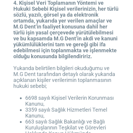
4. Kişisel Veri Toplamanın Yöntemi ve
Hukuki Sebebi Kişisel verilerinizin, her türlü
sözlü, yazılı, görsel ya da elektronik
ortamda, yukarıda yer verilen amaçlar ve
M.G Dent’in faaliyet konusuna dahil her
türlü işin yasal çerçevede yürütülebilmesi
ve bu kapsamda M.G Dent’in akdi ve kanuni
yükümlülüklerini tam ve gereği gibi ifa
edebilmesi için toplanmakta ve işlenmekte
olduğu konusunda bilgilendiririz.
Yukarıda belirtilen bilgileri okuduğumu ve
M.G Dent tarafından detaylı olarak yukarıda
açıklanan kişiler verilerimin toplanmasının
hukuki sebebi;
6698 sayılı Kişisel Verilerin Korunması
Kanunu,
3359 sayılı Sağlık Hizmetleri Temel
Kanunu,
663 sayılı Sağlık Bakanlığı ve Bağlı
Kuruluşlarının Teşkilat ve Görevleri