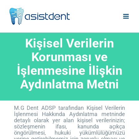
Skip
to
content
Kişisel Verilerin
Korunması ve
İşlenmesine İlişkin
Aydınlatma Metni
M.G Dent ADSP tarafından Kişisel Verilerin
İşlenmesi Hakkında Aydınlatma metninde
detaylı olarak yer alan kişisel verilerinizin;
sözleşmenin ifası, kanunda açıkça
öngörülmesi, hukuki yükümlülüğümüzü
yerine getirebilmemiz için zorunlu olması ve