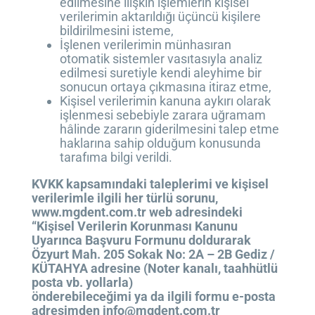
edilmesine ilişkin işlemlerin kişisel
verilerimin aktarıldığı üçüncü kişilere
bildirilmesini isteme,
İşlenen verilerimin münhasıran
otomatik sistemler vasıtasıyla analiz
edilmesi suretiyle kendi aleyhime bir
sonucun ortaya çıkmasına itiraz etme,
Kişisel verilerimin kanuna aykırı olarak
işlenmesi sebebiyle zarara uğramam
hâlinde zararın giderilmesini talep etme
haklarına sahip olduğum konusunda
tarafıma bilgi verildi.
KVKK kapsamındaki taleplerimi ve kişisel
verilerimle ilgili her türlü sorunu,
www.mgdent.com.tr web adresindeki
“Kişisel Verilerin Korunması Kanunu
Uyarınca Başvuru Formunu doldurarak
Özyurt Mah. 205 Sokak No: 2A – 2B Gediz /
KÜTAHYA adresine (Noter kanalı, taahhütlü
posta vb. yollarla)
önderebileceğimi ya da ilgili formu e-posta
adresimden info@mgdent.com.tr