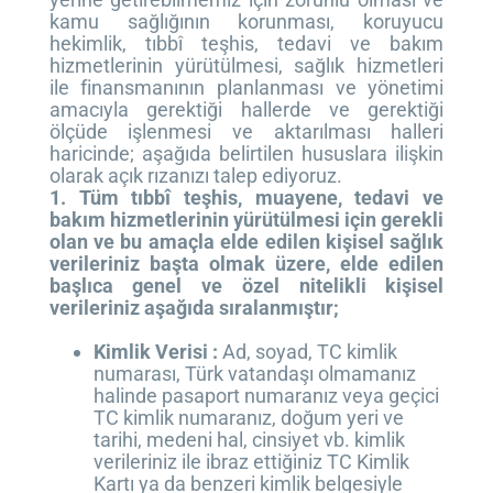
kamu sağlığının korunması, koruyucu
hekimlik, tıbbî teşhis, tedavi ve bakım
hizmetlerinin yürütülmesi, sağlık hizmetleri
ile finansmanının planlanması ve yönetimi
amacıyla gerektiği hallerde ve gerektiği
ölçüde işlenmesi ve aktarılması halleri
haricinde; aşağıda belirtilen hususlara ilişkin
olarak açık rızanızı talep ediyoruz.
1. Tüm tıbbî teşhis, muayene, tedavi ve
bakım hizmetlerinin yürütülmesi için gerekli
olan ve bu
amaçla elde edilen kişisel sağlık
verileriniz başta olmak üzere, elde edilen
başlıca genel ve özel
nitelikli kişisel
verileriniz aşağıda sıralanmıştır;
Kimlik Verisi :
Ad, soyad, TC kimlik
numarası, Türk vatandaşı olmamanız
halinde pasaport numaranız veya geçici
TC kimlik numaranız, doğum yeri ve
tarihi, medeni hal, cinsiyet vb. kimlik
verileriniz ile ibraz ettiğiniz TC Kimlik
Kartı ya da benzeri kimlik belgesiyle