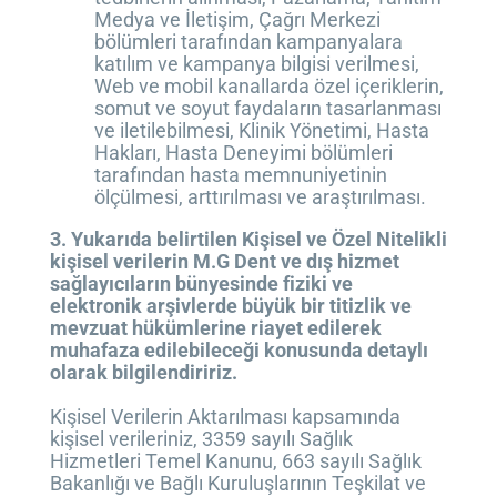
Medya ve İletişim, Çağrı Merkezi
bölümleri tarafından kampanyalara
katılım ve kampanya bilgisi verilmesi,
Web ve mobil kanallarda özel içeriklerin,
somut ve soyut faydaların tasarlanması
ve iletilebilmesi, Klinik Yönetimi, Hasta
Hakları, Hasta Deneyimi bölümleri
tarafından hasta memnuniyetinin
ölçülmesi, arttırılması ve araştırılması.
3. Yukarıda belirtilen Kişisel ve Özel Nitelikli
kişisel verilerin M.G Dent ve dış hizmet
sağlayıcıların bünyesinde fiziki ve
elektronik arşivlerde büyük bir titizlik ve
mevzuat hükümlerine riayet edilerek
muhafaza edilebileceği konusunda detaylı
olarak bilgilendiririz.
Kişisel Verilerin Aktarılması kapsamında
kişisel verileriniz, 3359 sayılı Sağlık
Hizmetleri Temel Kanunu, 663 sayılı Sağlık
Bakanlığı ve Bağlı Kuruluşlarının Teşkilat ve