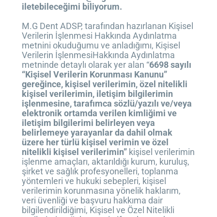
iletebileceğimi biliyorum.
M.G Dent ADSP, tarafından hazırlanan Kişisel
Verilerin İşlenmesi Hakkında Aydınlatma
metnini okuduğumu ve anladığımı, Kişisel
Verilerin İşlenmesiHakkında Aydınlatma
metninde detaylı olarak yer alan “
6698 sayılı
“Kişisel Verilerin Korunması Kanunu”
gereğince, kişisel verilerimin, özel nitelikli
kişisel verilerimin, iletişim bilgilerimin
işlenmesine, tarafımca sözlü/yazılı ve/veya
elektronik ortamda verilen kimliğimi ve
iletişim bilgilerimi belirleyen veya
belirlemeye yarayanlar da dahil olmak
üzere her türlü kişisel verimin ve özel
nitelikli kişisel verilerimin”
kişisel verilerimin
işlenme amaçları, aktarıldığı kurum, kuruluş,
şirket ve sağlık profesyonelleri, toplanma
yöntemleri ve hukuki sebepleri, kişisel
verilerimin korunmasına yönelik haklarım,
veri üvenliği ve başvuru hakkıma dair
bilgilendirildiğimi, Kişisel ve Özel Nitelikli