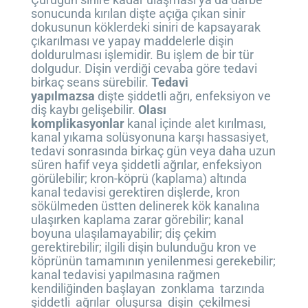
sonucunda kırılan dişte açığa çıkan sinir
dokusunun köklerdeki siniri de kapsayarak
çıkarılması ve yapay maddelerle dişin
doldurulması işlemidir. Bu işlem de bir tür
dolgudur. Dişin verdiği cevaba göre tedavi
birkaç seans sürebilir.
Tedavi
yapılmazsa
dişte şiddetli ağrı, enfeksiyon ve
diş kaybı gelişebilir.
Olası
komplikasyonlar
kanal içinde alet kırılması,
kanal yıkama solüsyonuna karşı hassasiyet,
tedavi sonrasında birkaç gün veya daha uzun
süren hafif veya şiddetli ağrılar, enfeksiyon
görülebilir; kron-köprü (kaplama) altında
kanal tedavisi gerektiren dişlerde, kron
sökülmeden üstten delinerek kök kanalına
ulaşırken kaplama zarar görebilir; kanal
boyuna ulaşılamayabilir; diş çekim
gerektirebilir; ilgili dişin bulunduğu kron ve
köprünün tamamının yenilenmesi gerekebilir;
kanal tedavisi yapılmasına rağmen
kendiliğinden başlayan zonklama tarzında
şiddetli ağrılar oluşursa dişin çekilmesi