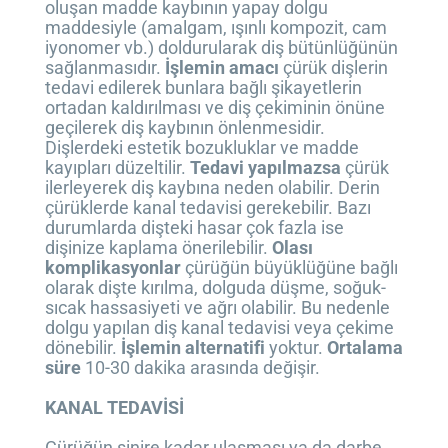
oluşan madde kaybının yapay dolgu
maddesiyle (amalgam, ışınlı kompozit, cam
iyonomer vb.) doldurularak diş bütünlüğünün
sağlanmasıdır.
İşlemin amacı
çürük dişlerin
tedavi edilerek bunlara bağlı şikayetlerin
ortadan kaldırılması ve diş çekiminin önüne
geçilerek diş kaybının önlenmesidir.
Dişlerdeki estetik bozukluklar ve madde
kayıpları düzeltilir.
Tedavi yapılmazsa
çürük
ilerleyerek diş kaybına neden olabilir. Derin
çürüklerde kanal tedavisi gerekebilir. Bazı
durumlarda dişteki hasar çok fazla ise
dişinize kaplama önerilebilir.
Olası
komplikasyonlar
çürüğün büyüklüğüne bağlı
olarak dişte kırılma, dolguda düşme, soğuk-
sıcak hassasiyeti ve ağrı olabilir. Bu nedenle
dolgu yapılan diş kanal tedavisi veya çekime
dönebilir.
İşlemin alternatifi
yoktur.
Ortalama
süre
10-30 dakika arasında değişir.
KANAL TEDAVİSİ
Çürüğün sinire kadar ulaşması ya da darbe