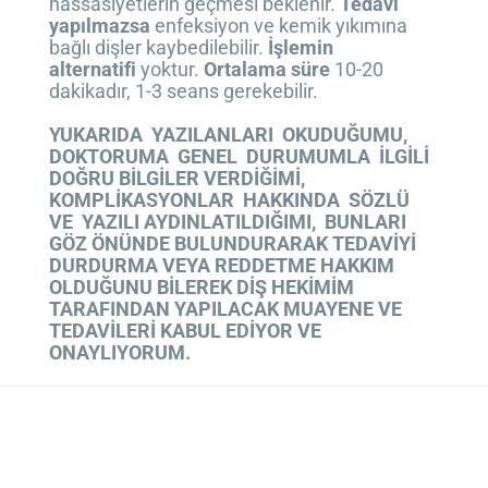
hassasiyetlerin geçmesi beklenir.
Tedavi
yapılmazsa
enfeksiyon ve kemik yıkımına
bağlı dişler kaybedilebilir.
İşlemin
alternatifi
yoktur.
Ortalama süre
10-20
dakikadır, 1-3 seans gerekebilir.
YUKARIDA YAZILANLARI OKUDUĞUMU,
DOKTORUMA GENEL DURUMUMLA İLGİLİ
DOĞRU BİLGİLER VERDİĞİMİ,
KOMPLİKASYONLAR HAKKINDA SÖZLÜ
VE YAZILI AYDINLATILDIĞIMI, BUNLARI
GÖZ ÖNÜNDE BULUNDURARAK TEDAVİYİ
DURDURMA VEYA REDDETME HAKKIM
OLDUĞUNU BİLEREK DİŞ HEKİMİM
TARAFINDAN YAPILACAK MUAYENE VE
TEDAVİLERİ KABUL EDİYOR VE
ONAYLIYORUM.