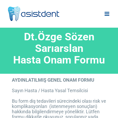
Skip
to
content
Dt.Özge Sözen
Sarıarslan
Hasta Onam Formu
AYDINLATILMIŞ GENEL ONAM FORMU
Sayın Hasta / Hasta Yasal Temsilcisi
Bu form diş tedavileri sürecindeki olası risk ve
komplikasyonları (istenmeyen sonuçları)
hakkında bilgilendirmeye yöneliktir. Lütfen
formu dikkatle okuyunuz, sorularınız yada