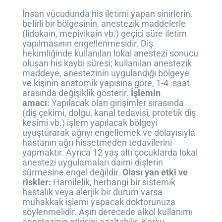
İnsan vücudunda his iletimi yapan sinirlerin,
belirli bir bölgesinin, anestezik maddelerle
(lidokain, mepivikain vb.) geçici süre iletim
yapılmasının engellenmesidir. Diş
hekimliğinde kullanılan lokal anestezi sonucu
oluşan his kaybı süresi; kullanılan anestezik
maddeye, anestezinin uygulandığı bölgeye
ve kişinin anatomik yapısına göre, 1-4 saat
arasında değişiklik gösterir.
İşlemin
amacı:
Yapılacak olan girişimler sırasında
(diş çekimi, dolgu, kanal tedavisi, protetik diş
kesimi vb.) işlem yapılacak bölgeyi
uyuşturarak ağrıyı engellemek ve dolayısıyla
hastanın ağrı hissetmeden tedavilerini
yapmaktır. Ayrıca 12 yaş altı çocuklarda lokal
anestezi uygulamaları daimi dişlerin
sürmesine engel değildir.
Olası yan etki ve
riskler:
Hamilelik, herhangi bir sistemik
hastalık veya alerjik bir durum varsa
muhakkak işlemi yapacak doktorunuza
söylenmelidir. Aşırı derecede alkol kullanımı
anestezinin etkisini azaltabilir. Korku,