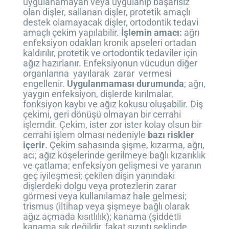
uygulanamayan veya uygulanıp başarısız
olan dişler, sallanan dişler, protetik amaçlı
destek olamayacak dişler, ortodontik tedavi
amaçlı çekim yapılabilir.
İşlemin amacı:
ağrı
enfeksiyon odakları kronik apseleri ortadan
kaldırılır, protetik ve ortodontik tedaviler için
ağız hazırlanır. Enfeksiyonun vücudun diğer
organlarına yayılarak zarar vermesi
engellenir.
Uygulanmaması durumunda
; ağrı,
yaygın enfeksiyon, dişlerde kırılmalar,
fonksiyon kaybı ve ağız kokusu oluşabilir. Diş
çekimi, geri dönüşü olmayan bir cerrahi
işlemdir. Çekim, ister zor ister kolay olsun bir
cerrahi işlem olması nedeniyle
bazı riskler
içerir
. Çekim sahasında şişme, kızarma, ağrı,
acı; ağız köşelerinde gerilmeye bağlı kızarıklık
ve çatlama; enfeksiyon gelişmesi ve yaranın
geç iyileşmesi; çekilen dişin yanındaki
dişlerdeki dolgu veya protezlerin zarar
görmesi veya kullanılamaz hale gelmesi;
trismus (iltihap veya şişmeye bağlı olarak
ağız açmada kısıtlılık); kanama (şiddetli
kanama sık değildir, fakat sızıntı şeklinde