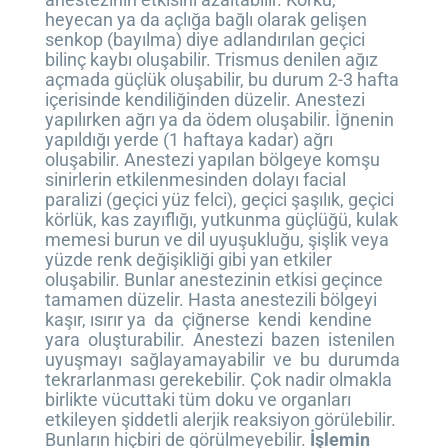
heyecan ya da açlığa bağlı olarak gelişen
senkop (bayılma) diye adlandırılan geçici
bilinç kaybı oluşabilir. Trismus denilen ağız
açmada güçlük oluşabilir, bu durum 2-3 hafta
içerisinde kendiliğinden düzelir. Anestezi
yapılırken ağrı ya da ödem oluşabilir. İğnenin
yapıldığı yerde (1 haftaya kadar) ağrı
oluşabilir. Anestezi yapılan bölgeye komşu
sinirlerin etkilenmesinden dolayı facial
paralizi (geçici yüz felci), geçici şaşılık, geçici
körlük, kas zayıflığı, yutkunma güçlüğü, kulak
memesi burun ve dil uyuşukluğu, şişlik veya
yüzde renk değişikliği gibi yan etkiler
oluşabilir. Bunlar anestezinin etkisi geçince
tamamen düzelir. Hasta anestezili bölgeyi
kaşır, ısırır ya da çiğnerse kendi kendine
yara oluşturabilir. Anestezi bazen istenilen
uyuşmayı sağlayamayabilir ve bu durumda
tekrarlanması gerekebilir. Çok nadir olmakla
birlikte vücuttaki tüm doku ve organları
etkileyen şiddetli alerjik reaksiyon görülebilir.
Bunların hiçbiri de görülmeyebilir.
İşlemin